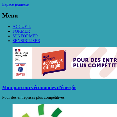
Espace jeunesse
Menu
ACCUEIL
FORMER
S’INFORMER
SENSIBILISER
Mon parcours économies d'énergie
Pour des entreprises plus compétitives