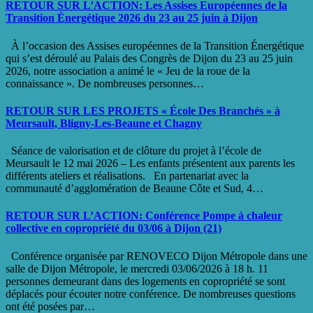
RETOUR SUR L’ACTION: Les Assises Européennes de la
Transition Énergétique 2026 du 23 au 25 juin à Dijon
À l’occasion des Assises européennes de la Transition Énergétique
qui s’est déroulé au Palais des Congrès de Dijon du 23 au 25 juin
2026, notre association a animé le « Jeu de la roue de la
connaissance ». De nombreuses personnes…
RETOUR SUR LES PROJETS « École Des Branchés » à
Meursault, Bligny-Les-Beaune et Chagny
Séance de valorisation et de clôture du projet à l’école de
Meursault le 12 mai 2026 – Les enfants présentent aux parents les
différents ateliers et réalisations. En partenariat avec la
communauté d’agglomération de Beaune Côte et Sud, 4…
RETOUR SUR L’ACTION: Conférence Pompe à chaleur
collective en copropriété du 03/06 à Dijon (21)
Conférence organisée par RENOVECO Dijon Métropole dans une
salle de Dijon Métropole, le mercredi 03/06/2026 à 18 h. 11
personnes demeurant dans des logements en copropriété se sont
déplacés pour écouter notre conférence. De nombreuses questions
ont été posées par…