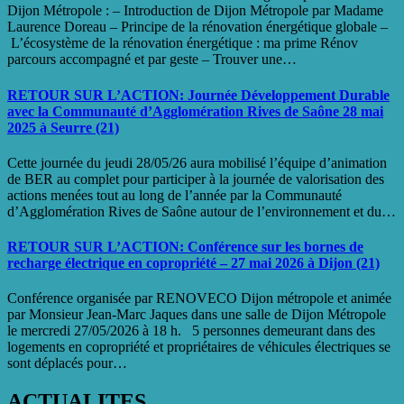
Dijon Métropole : – Introduction de Dijon Métropole par Madame
Laurence Doreau – Principe de la rénovation énergétique globale –
L’écosystème de la rénovation énergétique : ma prime Rénov
parcours accompagné et par geste – Trouver une…
RETOUR SUR L’ACTION: Journée Développement Durable
avec la Communauté d’Agglomération Rives de Saône 28 mai
2025 à Seurre (21)
Cette journée du jeudi 28/05/26 aura mobilisé l’équipe d’animation
de BER au complet pour participer à la journée de valorisation des
actions menées tout au long de l’année par la Communauté
d’Agglomération Rives de Saône autour de l’environnement et du…
RETOUR SUR L’ACTION: Conférence sur les bornes de
recharge électrique en copropriété – 27 mai 2026 à Dijon (21)
Conférence organisée par RENOVECO Dijon métropole et animée
par Monsieur Jean-Marc Jaques dans une salle de Dijon Métropole
le mercredi 27/05/2026 à 18 h. 5 personnes demeurant dans des
logements en copropriété et propriétaires de véhicules électriques se
sont déplacés pour…
ACTUALITES